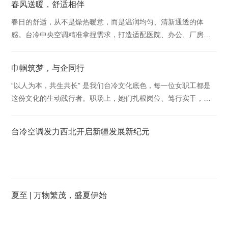
春风送暖，舒适相伴
春日的舒适，从不是燥热暖意，而是温润均匀、清新通透的体
感。台冷中央空调精准拿捏需求，打造适配医院、办公、厂房、
商铺的全场景方案，告别春燥阴冷，尽享温润春风。
巾帼筑梦，与企同行
“以人为本，共生共长” 是我们台冷文化底色，每一位女职工都是
这份文化的生动践行者。职场上，她们扎根岗位、笃行实干，以
专业与担当诠释 “同心筑梦” 的企业精神；生···
台冷空调发力西北开启新疆发展新纪元
夏至 | 万物繁茂，盛夏伊始